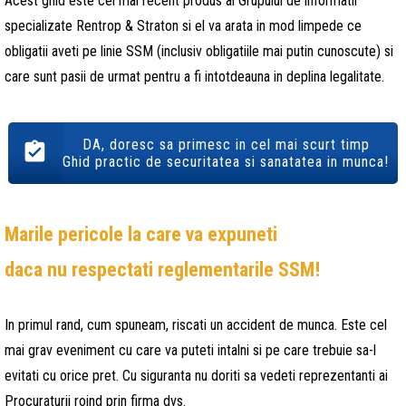
Acest ghid este cel mai recent produs al Grupului de informatii
specializate Rentrop & Straton si el va arata in mod limpede ce
obligatii aveti pe linie SSM (inclusiv obligatiile mai putin cunoscute) si
care sunt pasii de urmat pentru a fi intotdeauna in deplina legalitate.
DA, doresc sa primesc in cel mai scurt timp
Ghid practic de securitatea si sanatatea in munca!
Marile pericole la care va expuneti
daca nu respectati reglementarile SSM!
In primul rand, cum spuneam, riscati un accident de munca. Este cel
mai grav eveniment cu care va puteti intalni si pe care trebuie sa-l
evitati cu orice pret. Cu siguranta nu doriti sa vedeti reprezentanti ai
Procuraturii roind prin firma dvs.