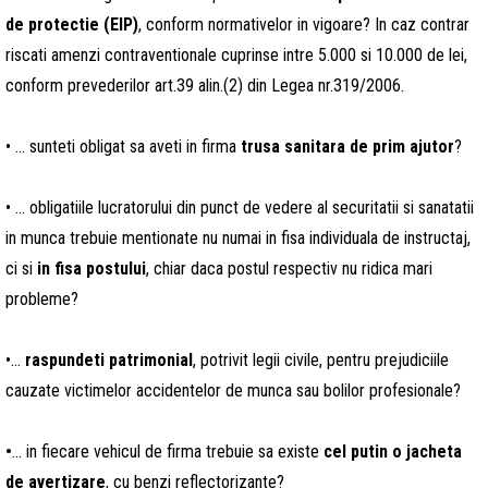
de protectie (EIP)
, conform normativelor in vigoare? In caz contrar
riscati amenzi contraventionale cuprinse intre 5.000 si 10.000 de lei,
conform prevederilor art.39 alin.(2) din Legea nr.319/2006.
• ... sunteti obligat sa aveti in firma
trusa sanitara de prim ajutor
?
• ... obligatiile lucratorului din punct de vedere al securitatii si sanatatii
in munca trebuie mentionate nu numai in fisa individuala de instructaj,
ci si
in
fisa postului
, chiar daca postul respectiv nu ridica mari
probleme?
•...
raspundeti patrimonial
, potrivit legii civile, pentru prejudiciile
cauzate victimelor accidentelor de munca sau bolilor profesionale?
•
... in fiecare vehicul de firma trebuie sa existe
cel putin o jacheta
de avertizare
, cu benzi reflectorizante?