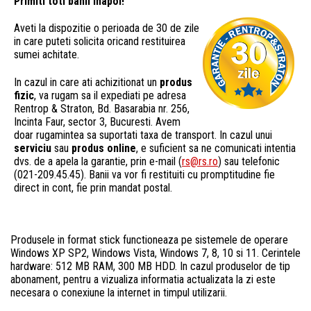
Primiti toti banii inapoi!
Aveti la dispozitie o perioada de 30 de zile
in care puteti solicita oricand restituirea
sumei achitate.
In cazul in care ati achizitionat un
produs
fizic
, va rugam sa il expediati pe adresa
Rentrop & Straton, Bd. Basarabia nr. 256,
Incinta Faur, sector 3, Bucuresti. Avem
doar rugamintea sa suportati taxa de transport. In cazul unui
serviciu
sau
produs online
, e suficient sa ne comunicati intentia
dvs. de a apela la garantie, prin e-mail (
rs@rs.ro
) sau telefonic
(021-209.45.45). Banii va vor fi restituiti cu promptitudine fie
direct in cont, fie prin mandat postal.
Produsele in format stick functioneaza pe sistemele de operare
Windows XP SP2, Windows Vista, Windows 7, 8, 10 si 11. Cerintele
hardware: 512 MB RAM, 300 MB HDD. In cazul produselor de tip
abonament, pentru a vizualiza informatia actualizata la zi este
necesara o conexiune la internet in timpul utilizarii.