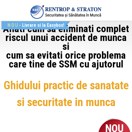
N
O
U
- Livrare si la Easybox!
Aflati cum sa eliminati complet
riscul unui accident de munca
si
cum sa evitati orice problema
care tine de SSM cu ajutorul
Ghidului practic de sanatate
si securitate in munca
NOU