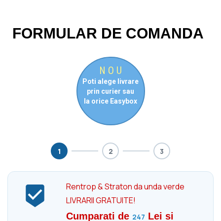
FORMULAR DE COMANDA
N
O
U
Poti alege livrare
prin curier sau
la orice Easybox
1
2
3
Rentrop & Straton da unda verde

LIVRARII GRATUITE!
Cumparati de
Lei si
247